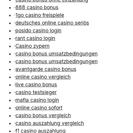
·
888 casino bonus
·
1go casino freispiele
·
deutsches online casino seriös
·
posido casino login
·
rant casino login
·
Casino zypern
·
casino bonus umsatzbedingungen
·
casino bonus umsatzbedingungen
·
avantgarde casino bonus
·
online casino vergleich
·
live casino bonus
·
casino testsieger
·
mafia casino login
·
online casino sofort
·
casino bonus vergleich
·
casino auszahlung vergleich
·
f1 casino auszahlung