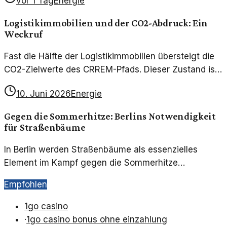
vor 1 Tag
Energie
haben. Ein Blick auf die Hintergründe und
Implikationen.
Logistikimmobilien und der CO2-Abdruck: Ein
Weckruf
Fast die Hälfte der Logistikimmobilien übersteigt die
CO2-Zielwerte des CRREM-Pfads. Dieser Zustand ist
alarmierend und verlangt nach sofortigen
10. Juni 2026
Energie
Maßnahmen. Erfahren Sie mehr über die aktuelle
Situation und ihre Bedeutung.
Gegen die Sommerhitze: Berlins Notwendigkeit
für Straßenbäume
In Berlin werden Straßenbäume als essenzielles
Element im Kampf gegen die Sommerhitze
wiederentdeckt. Ihre Rolle in der urbanen
Empfohlen
Klimaanpassung ist entscheidend.
1go casino
·
1go casino bonus ohne einzahlung