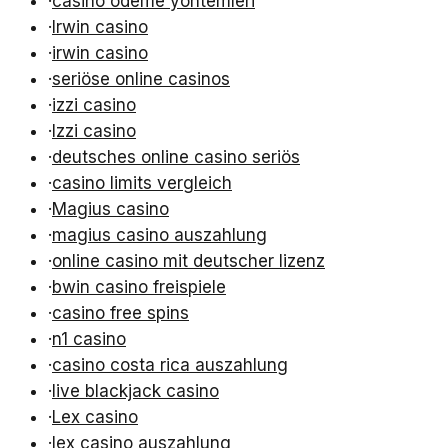
·
casino ödeme yöntemleri
·
Irwin casino
·
irwin casino
·
seriöse online casinos
·
izzi casino
·
Izzi casino
·
deutsches online casino seriös
·
casino limits vergleich
·
Magius casino
·
magius casino auszahlung
·
online casino mit deutscher lizenz
·
bwin casino freispiele
·
casino free spins
·
n1 casino
·
casino costa rica auszahlung
·
live blackjack casino
·
Lex casino
·
lex casino auszahlung