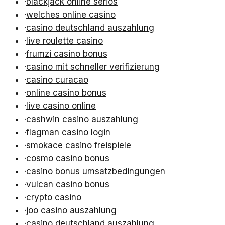
·
blackjack online seriös
·
welches online casino
·
casino deutschland auszahlung
·
live roulette casino
·
frumzi casino bonus
·
casino mit schneller verifizierung
·
casino curacao
·
online casino bonus
·
live casino online
·
cashwin casino auszahlung
·
flagman casino login
·
smokace casino freispiele
·
cosmo casino bonus
·
casino bonus umsatzbedingungen
·
vulcan casino bonus
·
crypto casino
·
joo casino auszahlung
·
casino deutschland auszahlung