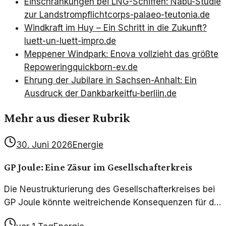
Einschränkungen bei LNG-Schiffen: Nabu-Studie
zur Landstrompflicht
corps-palaeo-teutonia.de
Windkraft im Huy – Ein Schritt in die Zukunft?
luett-un-luett-impro.de
Meppener Windpark: Enova vollzieht das größte
Repowering
quickborn-ev.de
Ehrung der Jubilare in Sachsen-Anhalt: Ein
Ausdruck der Dankbarkeit
fu-berliin.de
Mehr aus dieser Rubrik
30. Juni 2026
Energie
GP Joule: Eine Zäsur im Gesellschafterkreis
Die Neustrukturierung des Gesellschafterkreises bei
GP Joule könnte weitreichende Konsequenzen für die
Unternehmensstrategie und die Energiewende