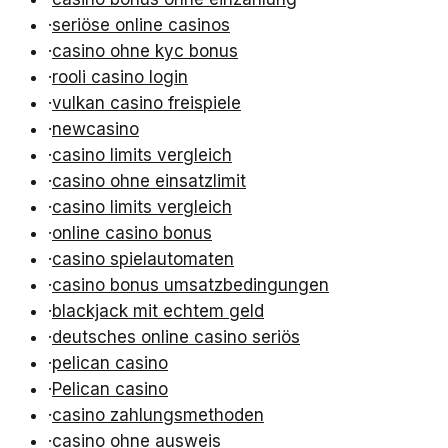
·
seriöse online casinos
·
casino ohne kyc bonus
·
rooli casino login
·
vulkan casino freispiele
·
newcasino
·
casino limits vergleich
·
casino ohne einsatzlimit
·
casino limits vergleich
·
online casino bonus
·
casino spielautomaten
·
casino bonus umsatzbedingungen
·
blackjack mit echtem geld
·
deutsches online casino seriös
·
pelican casino
·
Pelican casino
·
casino zahlungsmethoden
·
casino ohne ausweis