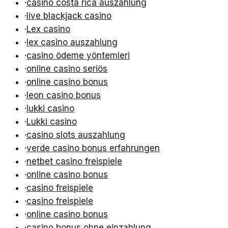
·
casino costa rica auszahlung
·
live blackjack casino
·
Lex casino
·
lex casino auszahlung
·
casino ödeme yöntemleri
·
online casino seriös
·
online casino bonus
·
leon casino bonus
·
lukki casino
·
Lukki casino
·
casino slots auszahlung
·
verde casino bonus erfahrungen
·
netbet casino freispiele
·
online casino bonus
·
casino freispiele
·
casino freispiele
·
online casino bonus
·
casino bonus ohne einzahlung