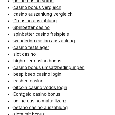
·
online casino sofort
·
casino bonus vergleich
·
casino auszahlung vergleich
·
f1 casino auszahlung
·
Spinbetter casino
·
spinbetter casino freispiele
·
wunderino casino auszahlung
·
casino testsieger
·
slot casino
·
highroller casino bonus
·
casino bonus umsatzbedingungen
·
beep beep casino login
·
cashed casino
·
bitcoin casino vodds login
·
Echtgeld casino bonus
·
online casino malta lizenz
·
betano casino auszahlung
·
slots mit bonus