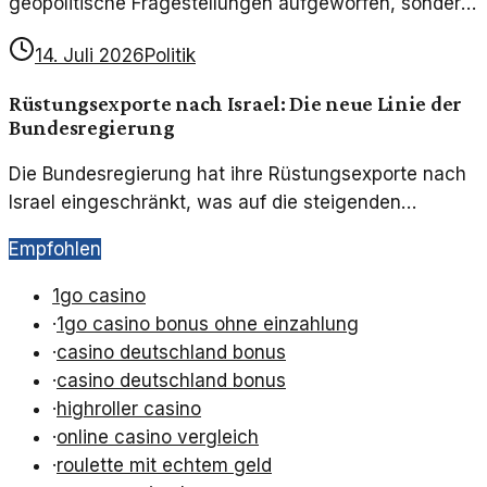
geopolitische Fragestellungen aufgeworfen, sondern
auch tiefgreifende humanitäre und ethische
14. Juli 2026
Politik
Dilemmata. Ein persönlicher Blick auf die Realität vor
Ort und die Folgen für die Beteiligten.
Rüstungsexporte nach Israel: Die neue Linie der
Bundesregierung
Die Bundesregierung hat ihre Rüstungsexporte nach
Israel eingeschränkt, was auf die steigenden
Spannungen im Gaza-Konflikt zurückzuführen ist.
Empfohlen
Diese Entscheidung wirft Fragen auf und hat
weitreichende politische Konsequenzen.
1go casino
·
1go casino bonus ohne einzahlung
·
casino deutschland bonus
·
casino deutschland bonus
·
highroller casino
·
online casino vergleich
·
roulette mit echtem geld