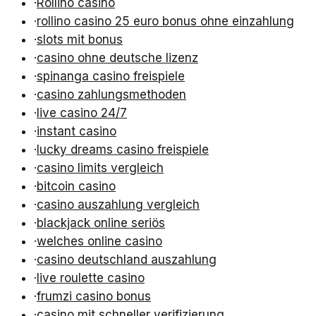
·
Rollino casino
·
rollino casino 25 euro bonus ohne einzahlung
·
slots mit bonus
·
casino ohne deutsche lizenz
·
spinanga casino freispiele
·
casino zahlungsmethoden
·
live casino 24/7
·
instant casino
·
lucky dreams casino freispiele
·
casino limits vergleich
·
bitcoin casino
·
casino auszahlung vergleich
·
blackjack online seriös
·
welches online casino
·
casino deutschland auszahlung
·
live roulette casino
·
frumzi casino bonus
·
casino mit schneller verifizierung