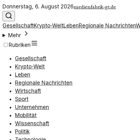
Donnerstag, 6. August 2026
medienfabrik-gt.de
Gesellschaft
Krypto-Welt
Leben
Regionale Nachrichten
W
Mehr
Rubriken
Gesellschaft
Krypto-Welt
Leben
Regionale Nachrichten
Wirtschaft
Sport
Unternehmen
Mobilität
Wissenschaft
Politik
Technologie