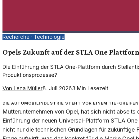
Recherche ·
Technologie
Opels Zukunft auf der STLA One Plattfor
Die Einführung der STLA One-Plattform durch Stellanti
Produktionsprozesse?
Von
Lena Müller
8. Juli 2026
3
Min Lesezeit
Die Automobilindustrie steht vor einem tiefgreifen
Mutterunternehmen von Opel, hat sich nicht abseits d
Einführung der neuen Universal-Plattform STLA One i
nicht nur die technischen Grundlagen für zukünftige 
Frage aufwirft, was das konkret für die Marke Opel b