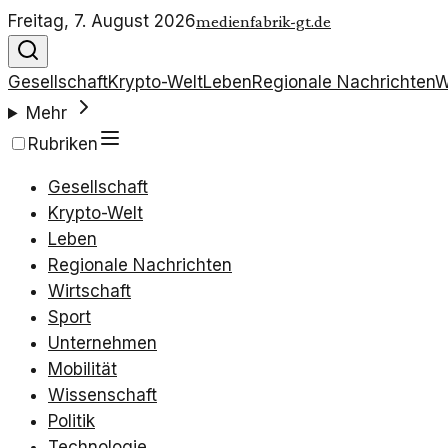
Freitag, 7. August 2026
medienfabrik-gt.de
Gesellschaft
Krypto-Welt
Leben
Regionale Nachrichten
W
Mehr
Rubriken
Gesellschaft
Krypto-Welt
Leben
Regionale Nachrichten
Wirtschaft
Sport
Unternehmen
Mobilität
Wissenschaft
Politik
Technologie